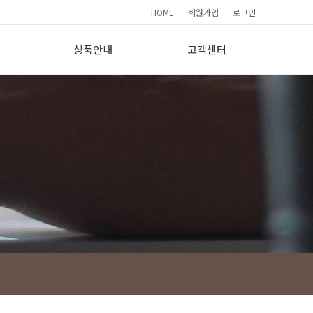
HOME
회원가입
로그인
상품안내
고객센터
요
기본형(190)
간편상담
프리미엄(265)
FAQ
이용소감
사
보도자료
회원가입현황