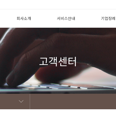
회사소개
서비스안내
기업장례
인사말
상조의 필요성
기업장례 개
회사개요
투게더상조서비스란?
도입효과
회사CI
투게더상조 이용방법
지원내용
고객센터
조직도
선/후불식상품 비교
제휴 고객
찾아오시는 길
꽃장식황제궁중대렴