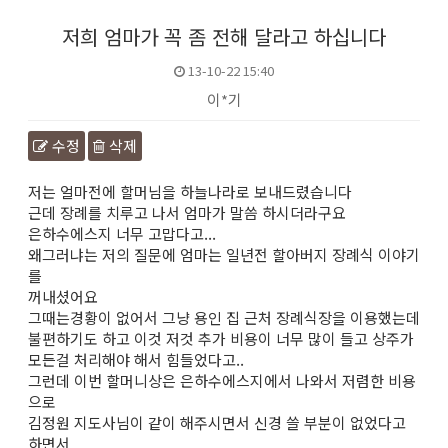
저희 엄마가 꼭 좀 전해 달라고 하십니다
13-10-22 15:40
이*기
수정
삭제
본문
저는 얼마전에 할머님을 하늘나라로 보내드렸습니다
근데 장례를 치루고 나서 엄마가 말씀 하시더라구요
은하수에스지 너무 고맙다고...
왜그러냐는 저의 질문에 엄마는 일년전 할아버지 장례식 이야기
를
꺼내셨어요
그때는경황이 없어서 그냥 용인 집 근처 장례식장을 이용했는데
불편하기도 하고 이것 저것 추가 비용이 너무 많이 들고 상주가
모든걸 처리해야 해서 힘들었다고..
그런데 이번 할머니상은 은하수에스지에서 나와서 저렴한 비용
으로
김정원 지도사님이 같이 해주시면서 신경 쓸 부분이 없었다고
하면서