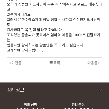
오히려 김정원 지도사님이 두손 꼭 잡아주시고 위로도 해주셨다
고
말씀하시더라요
그래서 은하수에스지에 정말 정말 감사하고 김정원지도사님께
도
감사하다고 꼭 전해 달라고 하십니다
조리있는 글솜씨가 못되어서 엄마의 마음을 100%로 전달하기
는
힘들지만 감사하다는 말씀만은 꼭 드리고 싶습니다
고개숙여 감사드립니다.
이전글
목록
다음글
장례정보
장례상담
장례출동