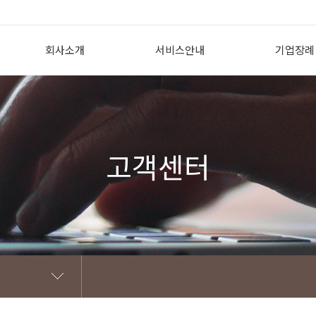
회사소개
서비스안내
기업장례
인사말
상조의 필요성
기업장례 개
회사개요
투게더상조서비스란?
도입효과
회사CI
투게더상조 이용방법
지원내용
고객센터
조직도
선/후불식상품 비교
제휴 고객
찾아오시는 길
꽃장식황제궁중대렴