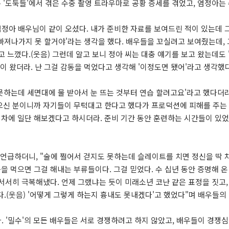
'도둑들'에서 겪은 수중 촬영 트라우마로 공황 증세를 겪었고, 염정아는
염정아 배우님이 같이 오셨다. 내가 준비한 자료를 보여드린 적이 있는데 그
 빠져나가지 못 할거야'라는 생각을 했다. 배우들을 꼬실려고 보여줬는데, 
 느꼈다.(웃음) 그런데 알고 보니 정아 씨는 대충 얘기를 보고 왔는데도 '
이 왔더라. 난 그걸 감동을 먹었다고 생각해 '이정도면 됐어'라고 생각했
못하는데 세면대에 물 받아서 눈 뜨는 것부터 연습 할려고요'라고 했다더라
으신 분이니까 자기들이 무턱대고 한다고 했다가 프로덕션에 피해를 주는 게
하던 차에 일단 해보겠다고 하시더라. 준비 기간 동안 훈련하는 시간들이 있
 언급하더니, "술에 쩔어서 걷지도 못하는데 슬레이트를 치면 정신을 딱 
 먹으면 그걸 해내는 부류들이다. 그걸 믿었다. 수 십년 동안 증명해 
서서히 극복해냈다. 언제 그랬냐는 듯이 미래소년 코난 같은 표정을 짓고,
랬다.(웃음) '어떻게 그렇게 하는지 흉내도 못내겠다'고 했었다"며 배우들
. '밀수'의 모든 배우들은 서로 경쟁하려고 하지 않았고, 배우들이 경쟁심