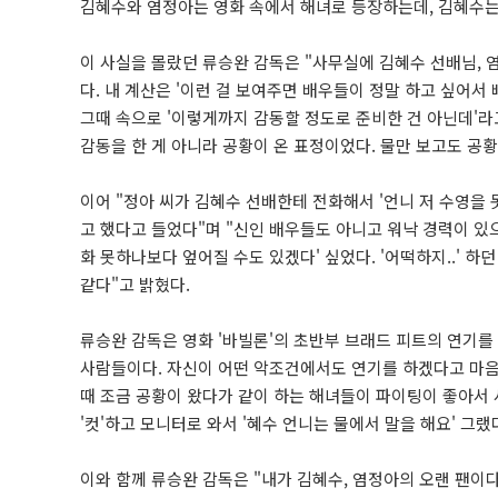
김혜수와 염정아는 영화 속에서 해녀로 등장하는데, 김혜수는 
이 사실을 몰랐던 류승완 감독은 "사무실에 김혜수 선배님, 
다. 내 계산은 '이런 걸 보여주면 배우들이 정말 하고 싶어서
그때 속으로 '이렇게까지 감동할 정도로 준비한 건 아닌데'라고
감동을 한 게 아니라 공황이 온 표정이었다. 물만 보고도 공황
이어 "정아 씨가 김혜수 선배한테 전화해서 '언니 저 수영을 
고 했다고 들었다"며 "신인 배우들도 아니고 워낙 경력이 있
화 못하나보다 엎어질 수도 있겠다' 싶었다. '어떡하지..' 
같다"고 밝혔다.
류승완 감독은 영화 '바빌론'의 초반부 브래드 피트의 연기를
사람들이다. 자신이 어떤 악조건에서도 연기를 하겠다고 마음을
때 조금 공황이 왔다가 같이 하는 해녀들이 파이팅이 좋아서 
'컷'하고 모니터로 와서 '혜수 언니는 물에서 말을 해요' 그
이와 함께 류승완 감독은 "내가 김혜수, 염정아의 오랜 팬이다