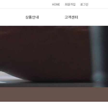
HOME
회원가입
로그인
상품안내
고객센터
요
기본형(190)
간편상담
프리미엄(265)
FAQ
이용소감
사
보도자료
회원가입현황