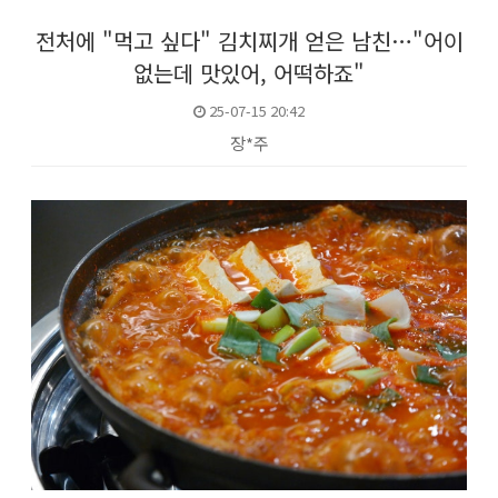
전처에 "먹고 싶다" 김치찌개 얻은 남친…"어이
없는데 맛있어, 어떡하죠"
25-07-15 20:42
장*주
본문