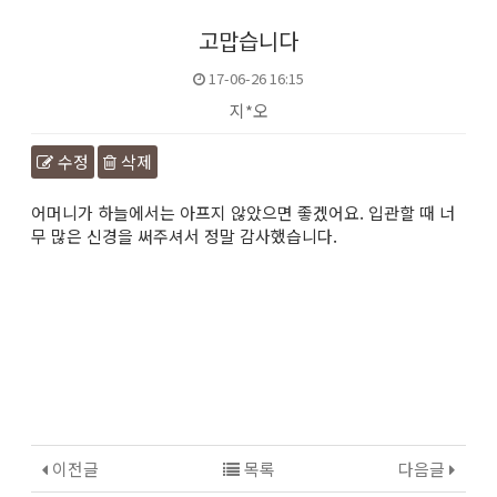
고맙습니다
17-06-26 16:15
지*오
수정
삭제
본문
어머니가 하늘에서는 아프지 않았으면 좋겠어요. 입관할 때 너
무 많은 신경을 써주셔서 정말 감사했습니다.
이전글
목록
다음글