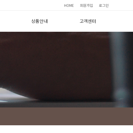
HOME
회원가입
로그인
상품안내
고객센터
요
기본형(190)
간편상담
프리미엄(265)
FAQ
이용소감
사
보도자료
회원가입현황