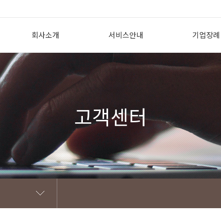
회사소개
서비스안내
기업장례
인사말
상조의 필요성
기업장례 개
회사개요
투게더상조서비스란?
도입효과
회사CI
투게더상조 이용방법
지원내용
고객센터
조직도
선/후불식상품 비교
제휴 고객
찾아오시는 길
꽃장식황제궁중대렴