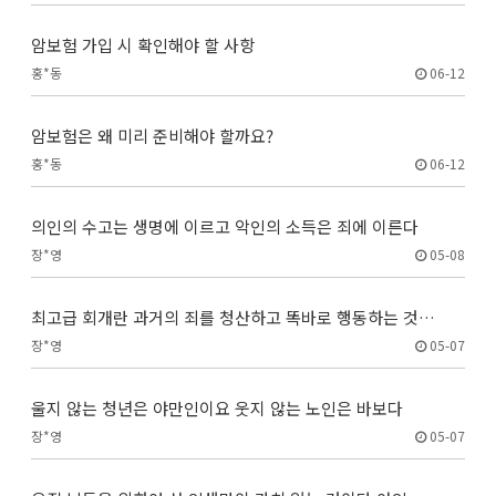
암보험 가입 시 확인해야 할 사항
홍*동
06-12
암보험은 왜 미리 준비해야 할까요?
홍*동
06-12
의인의 수고는 생명에 이르고 악인의 소득은 죄에 이른다
장*영
05-08
최고급 회개란 과거의 죄를 청산하고 똑바로 행동하는 것…
장*영
05-07
울지 않는 청년은 야만인이요 웃지 않는 노인은 바보다
장*영
05-07