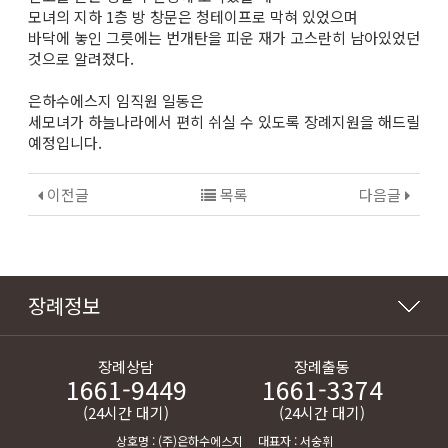
모녀의 지하 1층 방 창문은 청테이프로 막혀 있었으며
바닥에 놓인 그릇에는 번개탄을 피운 재가 고스란히 남아있었던
것으로 알려졌다.
은하수에스지 임직원 일동은
세모녀가 하늘나라에서 편히 쉬실 수 있도록 장례지원을 해드릴
예정입니다.
이전글
목록
다음글
장례정보
장례상담
장례출동
1661-9449
1661-3374
(24시간 대기)
(24시간 대기)
상호명 : (주)은하수에스지 대표자 : 서숭휘