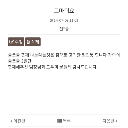
고마워요
14-07-03 11:03
진*중
수정
삭제
본문
슬픔을 함께 나눈다는것은 참으로 고귀한 일인듯 합니다 가족의
슬픔을 3일간
함께해주신 팀장님과 도우미 분들께 감사드립니다.
이전글
목록
다음글