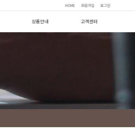
HOME
회원가입
로그인
상품안내
고객센터
요
기본형(190)
간편상담
프리미엄(265)
FAQ
이용소감
사
보도자료
회원가입현황