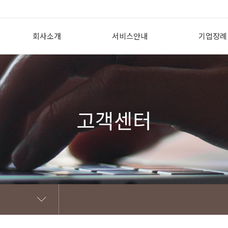
회사소개
서비스안내
기업장례
인사말
상조의 필요성
기업장례 개
회사개요
투게더상조서비스란?
도입효과
회사CI
투게더상조 이용방법
지원내용
고객센터
조직도
선/후불식상품 비교
제휴 고객
찾아오시는 길
꽃장식황제궁중대렴