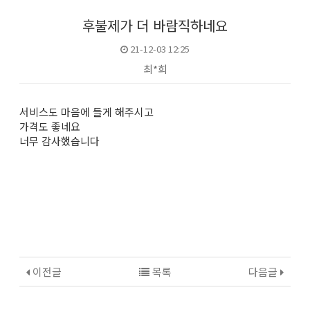
후불제가 더 바람직하네요
21-12-03 12:25
최*희
본문
서비스도 마음에 들게 해주시고
가격도 좋네요
너무 감사했습니다
이전글
목록
다음글