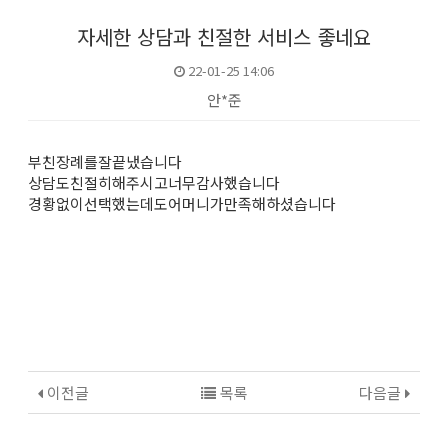
자세한 상담과 친절한 서비스 좋네요
22-01-25 14:06
안*준
본문
부친장례를잘끝냈습니다
상담도친절히해주시고너무감사했습니다
경황없이선택했는데도어머니가만족해하셨습니다
이전글
목록
다음글