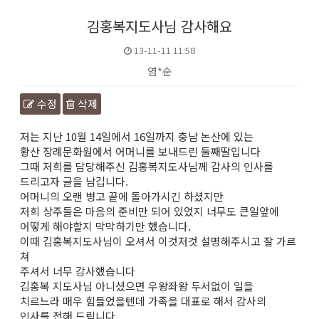
김홍복지도사님 감사해요
13-11-11 11:58
염*순
수정
삭제
본문
저는 지난 10월 14일에서 16일까지 충남 논산에 있는
황산 장례문화원에서 어머니를 보내드린 둘째딸입니다
그때 저희를 담당해주신 김홍복지도사님께 감사의 인사를
드리고자 글을 남깁니다.
어머니의 오랜 병고 끝에 돌아가시긴 하셨지만
저희 상주들은 마음의 준비만 되어 있었지 너무도 큰일앞에
어떻게 해야할지 막막하기만 했습니다.
이때 김홍복지도사님이 오셔서 이것저것 설명해주시고 잘 가르
쳐
주셔서 너무 감사했습니다
김홍복 지도사님 아니셨으면 우왕좌왕 두서없이 일을
치르느라 매우 힘들었을텐데 가족을 대표로 해서 감사의
인사를 전해 드립니다.