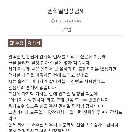
권혁일팀장님께
13-11-14 16:46
유*일
수정
삭제
본문
권혁일 팀장님께 감사의 인사를 드리고 싶은데 이곳에
글을 올리면 될것 같아 이렇게 몇자 적습니다
제가 이렇게 글을 올려서 큰 은혜가 다 표현되지는 않겠지만
감사한 마음을 어떻게든 전해 드리고 싶네요
저는 솔직히 아버지가 살아계실때 한번도 사랑한다고
말씀드려 본적이 없습니다.
그런데 마지막 가시는 길에 권혁일 팀장님 덕분에
"아버지 사랑합니다"라고 크게 말씀 드릴수 있었습니다
용기낼수 있도록 힘을 주신 권혁일 팀장님 감사합니다
그뿐아니라 모든일에 앞장서서 내일처럼 진행해 주셔서 감사드
리고
함께 와서 도와주신 도우미 네분께도 진심으로 감사드립니다
항상 건강하시고 사업 번창하세요